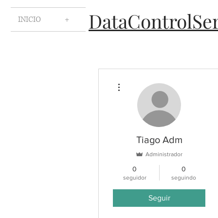
DataControlSe
INICIO
+
Mais ações
Tiago Adm
Administrador
0
0
seguidor
seguindo
Seguir