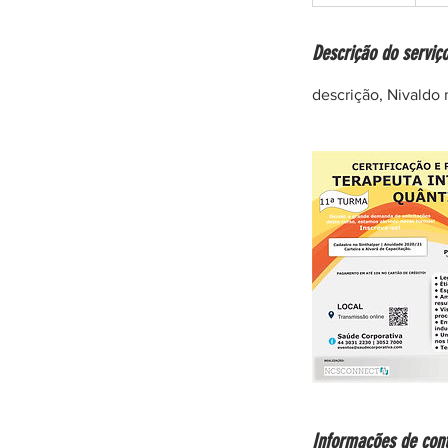
n
c
Descrição do serviç
e
r
descrição, Nivaldo 
r
a
d
o
Informações de con