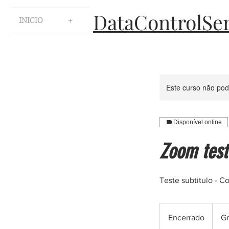
DataControlSe
INICIO
+
Este curso não po
Disponível online
Zoom test
Teste subtitulo - 
Grátis
Encerrado
E
Gr