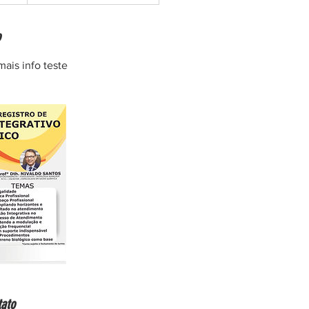
o
mais info teste
tato