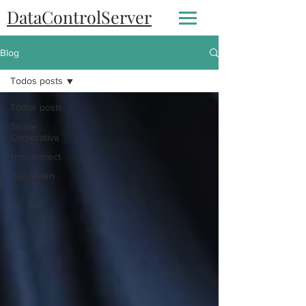
DataControlServer
Blog
Todos posts
Todos posts
Saúde
Corporativa
Ncsconnect
Halloween